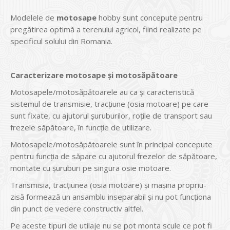
Modelele de
motosape
hobby sunt concepute pentru
pregătirea optimă a terenului agricol, fiind realizate pe
specificul solului din Romania.
Caracterizare motosape şi motosăpătoare
Motosapele/motosăpătoarele au ca şi caracteristică
sistemul de transmisie, tracţiune (osia motoare) pe care
sunt fixate, cu ajutorul şuruburilor, roţile de transport sau
frezele săpătoare, în funcţie de utilizare.
Motosapele/motosăpătoarele sunt în principal concepute
pentru funcţia de săpare cu ajutorul frezelor de săpătoare,
montate cu şuruburi pe singura osie motoare.
Transmisia, tracţiunea (osia motoare) şi maşina propriu-
zisă formează un ansamblu inseparabil şi nu pot funcţiona
din punct de vedere constructiv altfel.
Pe aceste tipuri de utilaje nu se pot monta scule ce pot fi