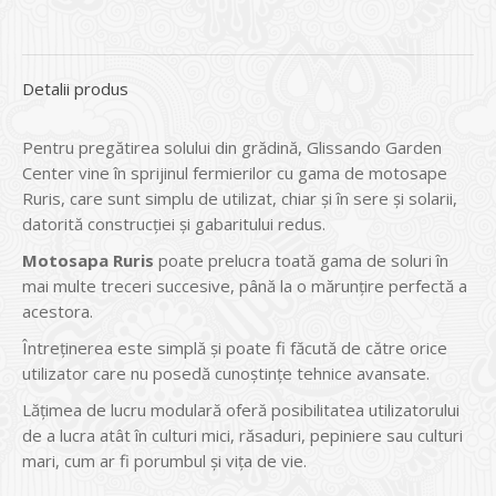
Detalii produs
Pentru pregătirea solului din grădină, Glissando Garden
Center vine în sprijinul fermierilor cu gama de motosape
Ruris, care sunt simplu de utilizat, chiar şi în sere şi solarii,
datorită construcţiei şi gabaritului redus.
Motosapa Ruris
poate prelucra toată gama de soluri în
mai multe treceri succesive, până la o mărunţire perfectă a
acestora.
Întreţinerea este simplă şi poate fi făcută de către orice
utilizator care nu posedă cunoştinţe tehnice avansate.
Lăţimea de lucru modulară oferă posibilitatea utilizatorului
de a lucra atât în culturi mici, răsaduri, pepiniere sau culturi
mari, cum ar fi porumbul şi viţa de vie.