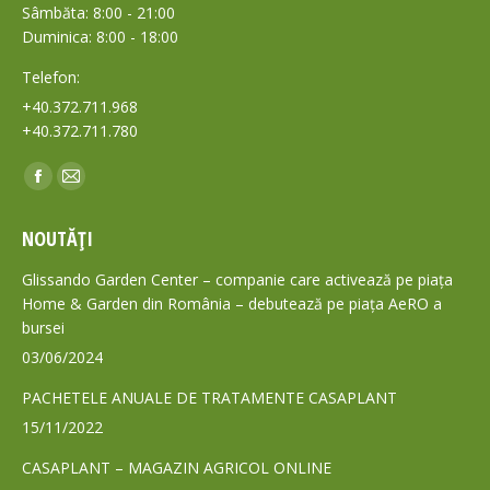
Sâmbăta: 8:00 - 21:00
Duminica: 8:00 - 18:00
Telefon:
+40.372.711.968
+40.372.711.780
Find us on:
Facebook
Mail
page
page
NOUTĂȚI
opens
opens
in
in
Glissando Garden Center – companie care activează pe piața
new
new
Home & Garden din România – debutează pe piața AeRO a
bursei
window
window
03/06/2024
PACHETELE ANUALE DE TRATAMENTE CASAPLANT
15/11/2022
CASAPLANT – MAGAZIN AGRICOL ONLINE