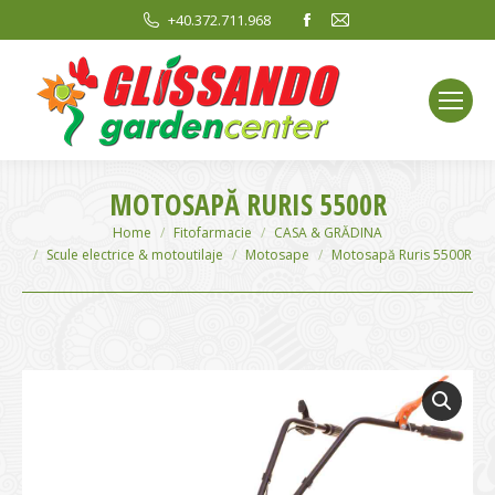
Facebook
Mail
+40.372.711.968
page
page
opens
opens
in
in
new
new
window
window
MOTOSAPĂ RURIS 5500R
You are here:
Home
Fitofarmacie
CASA & GRĂDINA
Scule electrice & motoutilaje
Motosape
Motosapă Ruris 5500R