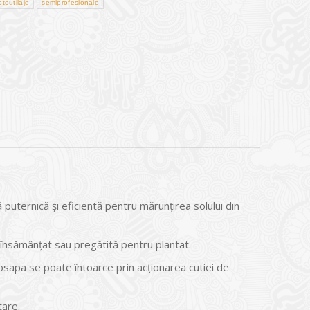
toutilaje
semiprofesionale
puternică şi eficientă pentru mărunţirea solului din
însămânţat sau pregătită pentru plantat.
tosapa se poate întoarce prin acţionarea cutiei de
tare.