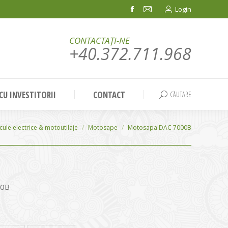
Login
Facebook
Mail
page
page
CONTACTAȚI-NE
opens
opens
+40.372.711.968
in
in
new
new
window
window
 CU INVESTITORII
CONTACT
CĂUTARE
Search:
cule electrice & motoutilaje
Motosape
Motosapa DAC 7000B
00B