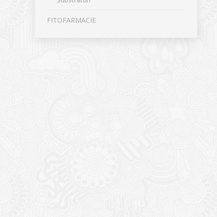
FITOFARMACIE
CONTACT
NOUTĂȚ
Sediul principal
Glissand