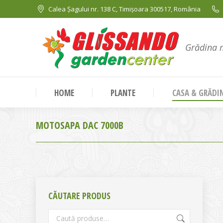
Calea Șagului nr. 138 C, Timișoara 300517, România
Grădina 
HOME
PLANTE
CASA & GRĂDI
MOTOSAPA DAC 7000B
CĂUTARE PRODUS