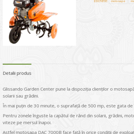
Etichete:
motosape
mo
Detalii produs
Glissando Garden Center pune la dispoziţia clienţilor o motosapă 
solarii sau grădini.
În mai puţin de 30 minute, o suprafaţă de 500 mp, este gata de 
Pentru zonele înguste la capătul de rând din solarii, grădini, mo
viteze pe mersul înapoi.
Astfel motosapa DAC 7000B face faţă în orice condiţii de exploa