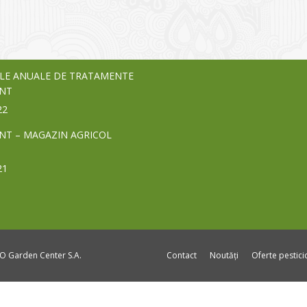
vează pe piața Home & Garden
nia – debutează pe piața AeRO
24
LE ANUALE DE TRATAMENTE
NT
22
NT – MAGAZIN AGRICOL
21
DO Garden Center S.A.
Contact
Noutăți
Oferte pestic