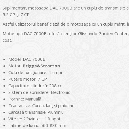
Suplimentar, motosapa DAC 7000B are un cuplu de transmisie cu 
5.5 CP şi 7 CP.
Astfel utilizatorul beneficiază de o motosapă cu un cuplu mărit, 
Motosapa DAC 7000B, oferă clienţilor Glissando Garden Center, con
cost.
Model: DAC 7000B
Motor:
Briggs&Stratton
Ciclu de funcţionare: 4 timpi
Putere motor: 7 CP
Capacitate cilindrică: 208 cc
Sistem de aprindere: Electronic
Pornire: Manuală
Transmisie: Curea, lanţ şi pinioane
Carcasă transmisie: Aluminiu
Viteze: 2 înainte + 1 înapoi
Lățime de lucru: 560-830 mm