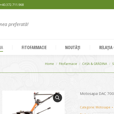
+40.372.711.968
mea preferată!
NA
FITOFARMACIE
NOUTĂȚI
RELAȚIA
You are here:
Home
Fitofarmacie
CASA & GRĂDINA
S
Motosapa DAC 70
Categorie:
Motosape