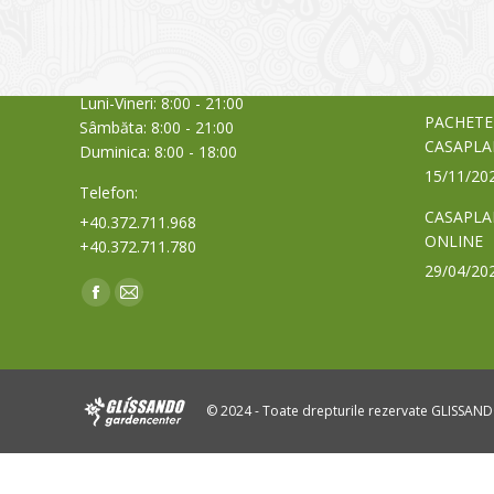
care acti
Timișoara, Calea Șagului nr. 138 C
din Româ
Cod Poștal 300517 / România
a bursei
Orar:
03/06/20
Luni-Vineri: 8:00 - 21:00
PACHETE
Sâmbăta: 8:00 - 21:00
CASAPLA
Duminica: 8:00 - 18:00
15/11/20
Telefon:
CASAPLA
+40.372.711.968
ONLINE
+40.372.711.780
29/04/20
Find us on:
Facebook
Mail
page
page
opens
opens
in
in
© 2024 - Toate drepturile rezervate GLISSAN
new
new
window
window