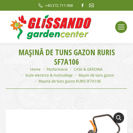
Facebook
Mail
+40.372.711.968
page
page
opens
opens
in
in
new
new
window
window
MAŞINĂ DE TUNS GAZON RURIS
SF7A106
You are here:
Home
Fitofarmacie
CASA & GRĂDINA
Scule electrice & motoutilaje
Mașini de tuns gazon
Maşină de tuns gazon RURIS SF7A106