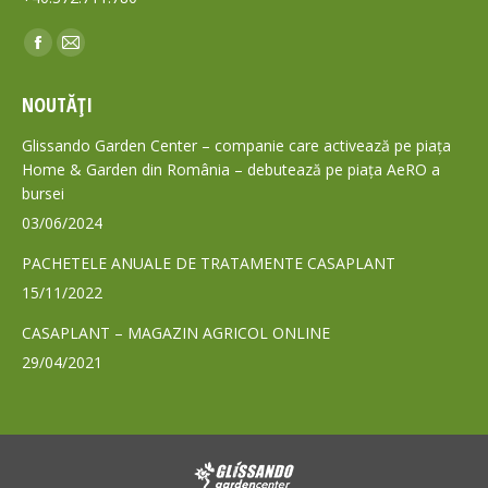
Find us on:
Facebook
Mail
page
page
NOUTĂȚI
opens
opens
in
in
Glissando Garden Center – companie care activează pe piața
new
new
Home & Garden din România – debutează pe piața AeRO a
bursei
window
window
03/06/2024
PACHETELE ANUALE DE TRATAMENTE CASAPLANT
15/11/2022
CASAPLANT – MAGAZIN AGRICOL ONLINE
29/04/2021