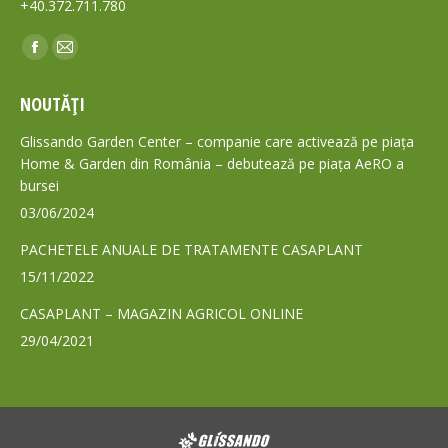
+40.372.711.780
Find us on:
Facebook
Mail
page
page
NOUTĂȚI
opens
opens
in
in
Glissando Garden Center – companie care activează pe piața
new
new
Home & Garden din România – debutează pe piața AeRO a
bursei
window
window
03/06/2024
PACHETELE ANUALE DE TRATAMENTE CASAPLANT
15/11/2022
CASAPLANT – MAGAZIN AGRICOL ONLINE
29/04/2021