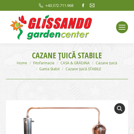
Facebook
Mail
+40.372.711.968
page
page
opens
opens
in
in
new
new
window
window
CAZANE ȚUICĂ STABILE
You are here:
Home
Fitofarmacie
CASA & GRĂDINA
Cazane țuică
Gama Stabil
Cazane țuică STABILE