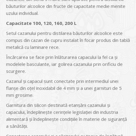
băuturilor alcoolice din fructe de capacitate medie menite
uzului individual.
Capacitate 100, 120, 160, 200 L
Setul cazanului pentru distilarea băuturilor alcoolice este
compus din cazan de cupru instalat în focar produs din tablă
metalică cu laminare rece.
Încărcarea se face prin înlăturarea capacului la fel ca și
modelele basculante, iar golirea cazanului prin orificiu de
scurgere.
Cazanul și capacul sunt conectate prin intermediul unei
flanșe din oțel inoxidabil de 4 mm și a unei garnituri de 5
mm grosime.
Garnitura din silicon destinată etanșării cazanului și
capacului, îndeplinește cerințele legislației din industria
alimentară și îndeplinește condițiile în materie de siguranță
a sănătății.