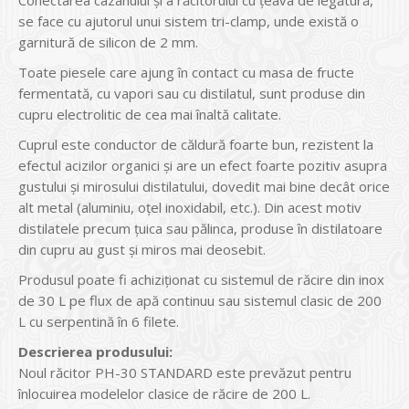
Conectarea cazanului și a răcitorului cu țeava de legătură,
se face cu ajutorul unui sistem tri-clamp, unde există o
garnitură de silicon de 2 mm.
Toate piesele care ajung în contact cu masa de fructe
fermentată, cu vapori sau cu distilatul, sunt produse din
cupru electrolitic de cea mai înaltă calitate.
Cuprul este conductor de căldură foarte bun, rezistent la
efectul acizilor organici și are un efect foarte pozitiv asupra
gustului și mirosului distilatului, dovedit mai bine decât orice
alt metal (aluminiu, oțel inoxidabil, etc.). Din acest motiv
distilatele precum țuica sau pălinca, produse în distilatoare
din cupru au gust și miros mai deosebit.
Produsul poate fi achiziționat cu sistemul de răcire din inox
de 30 L pe flux de apă continuu sau sistemul clasic de 200
L cu serpentină în 6 filete.
Descrierea produsului:
Noul răcitor PH-30 STANDARD este prevăzut pentru
înlocuirea modelelor clasice de răcire de 200 L.