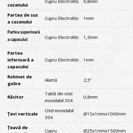
Cupru Electrolitic
0,8mm
cazanului
Partea de sus
Cupru Electrolitic
1mm
a cazanului
Partea superioară
Cupru Electrolitic
1,5mm
a capacului
Partea
inferioară a
Cupru Electrolitic
1mm
capacului
Robinet de
Alamă
2,5”
golire
Tablă din otel
Răcitor
0,8mm
inoxidabil 304
Otel inoxidabil
Țevi verticale
Ø15x1mmx1000mm
304
Țeavă de
Cupru
Ø25x1mmx1500mm