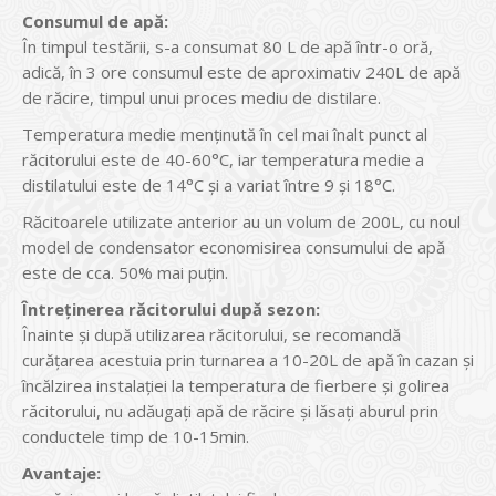
Consumul de apă:
În timpul testării, s-a consumat 80 L de apă într-o oră,
adică, în 3 ore consumul este de aproximativ 240L de apă
de răcire, timpul unui proces mediu de distilare.
Temperatura medie menținută în cel mai înalt punct al
răcitorului este de 40-60°C, iar temperatura medie a
distilatului este de 14°C și a variat între 9 și 18°C.
Răcitoarele utilizate anterior au un volum de 200L, cu noul
model de condensator economisirea consumului de apă
este de cca. 50% mai puțin.
Întreținerea răcitorului după sezon:
Înainte și după utilizarea răcitorului, se recomandă
curățarea acestuia prin turnarea a 10-20L de apă în cazan și
încălzirea instalației la temperatura de fierbere și golirea
răcitorului, nu adăugați apă de răcire și lăsați aburul prin
conductele timp de 10-15min.
Avantaje: