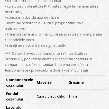
• o răcire mai bună distilatului final;
• cu ajutorul robinetului PIP, puteți regla fin temperatura
distilatului;
• consum redus de apă de răcire;
• material rezistent la uzură și proprietățile sale
anticorozive;
• transport mai ușor și manipularea acestora în comparație
cu modelele vechi
• întreținere ușoară și design atractiv
*** Datorită investiției constante în îmbunătățirea
produsului, pot exista abateri în aspectul cazanului în
comparație cu oferta standard, care nu vor afecta
funcționalitatea produsului ci doar îl vor îmbunătăți.
Componentele
Material
Grosime
cazanului
Fundul
Cupru Electrolitic
1mm
cazanului
Lateralul