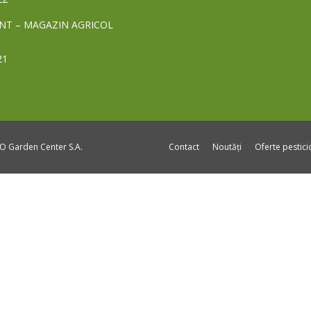
NT – MAGAZIN AGRICOL
21
DO Garden Center S.A.
Contact
Noutăți
Oferte pestic