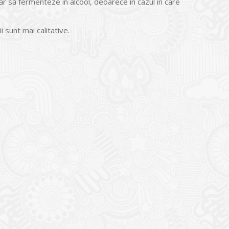
ăr să fermenteze în alcool, deoarece în cazul în care
 sunt mai calitative.