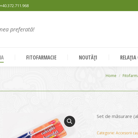
+40.372.711.968
mea preferată!
NA
FITOFARMACIE
NOUTĂȚI
RELAȚIA
You are here:
Home
Fitofarm
Set de măsurare (a
Categorie:
Accesorii ca