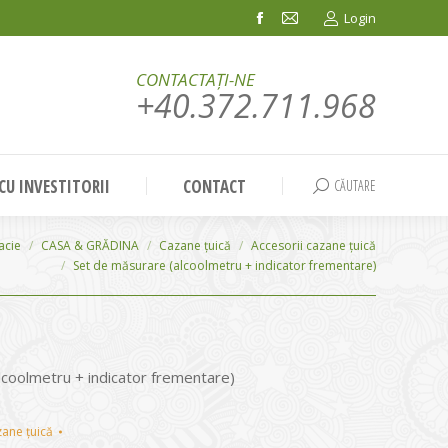
Login
Facebook
Mail
page
page
CONTACTAȚI-NE
opens
opens
+40.372.711.968
in
in
new
new
window
window
 CU INVESTITORII
CONTACT
CĂUTARE
Search:
acie
CASA & GRĂDINA
Cazane țuică
Accesorii cazane țuică
Set de măsurare (alcoolmetru + indicator frementare)
lcoolmetru + indicator frementare)
zane țuică