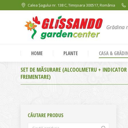
Calea Șagului nr. 138 C, Timișoara 300517, România
Grădina 
HOME
PLANTE
CASA & GRĂDI
SET DE MĂSURARE (ALCOOLMETRU + INDICATOR
FREMENTARE)
CĂUTARE PRODUS