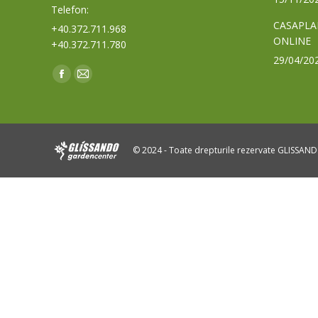
Telefon:
CASAPLA
+40.372.711.968
ONLINE
+40.372.711.780
29/04/20
Find us on:
Facebook
Mail
page
page
opens
opens
in
in
© 2024 - Toate drepturile rezervate GLISSAN
new
new
window
window