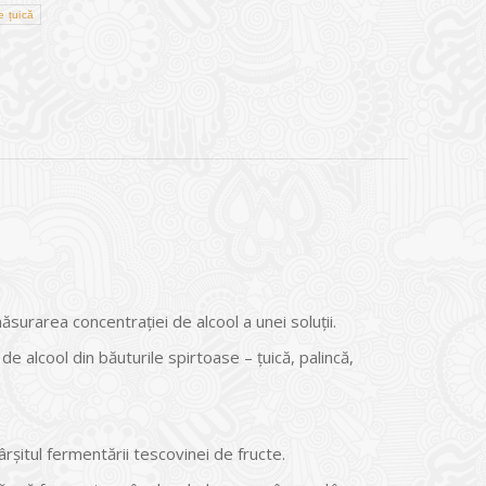
e țuică
urarea concentrației de alcool a unei soluții.
e alcool din băuturile spirtoase – țuică, palincă,
rșitul fermentării tescovinei de fructe.