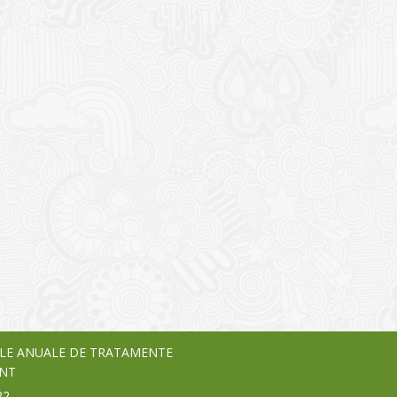
I
o Garden Center – companie
vează pe piața Home & Garden
nia – debutează pe piața AeRO
24
LE ANUALE DE TRATAMENTE
NT
22