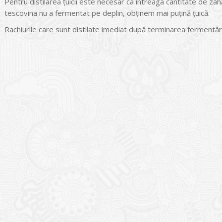
Pentru distilarea țuicii este necesar ca întreaga cantitate de zah
tescovina nu a fermentat pe deplin, obținem mai puțină țuică.
Rachiurile care sunt distilate imediat după terminarea fermentării