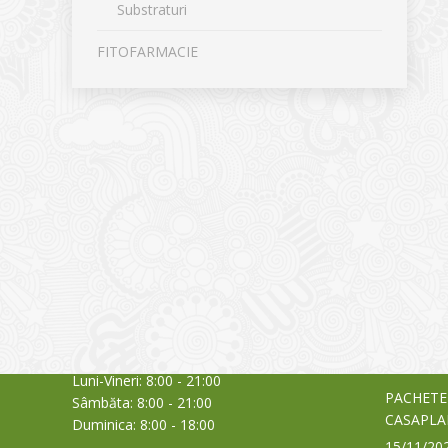
Substraturi
FITOFARMACIE
CONTACT
NOUTĂȚ
Sediul principal
Glissand
care acti
Timișoara, Calea Șagului nr. 138 C
din Româ
Cod Poștal 300517 / România
a bursei
Orar:
03/06/20
Luni-Vineri: 8:00 - 21:00
PACHETE
Sâmbăta: 8:00 - 21:00
CASAPLA
Duminica: 8:00 - 18:00
15/11/20