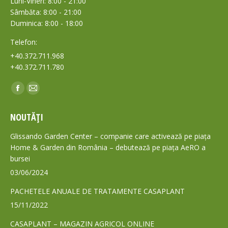
Luni-Vineri: 8:00 - 21:00
Sâmbăta: 8:00 - 21:00
Duminica: 8:00 - 18:00
Telefon:
+40.372.711.968
+40.372.711.780
Find us on:
Facebook
Mail
page
page
NOUTĂȚI
opens
opens
in
in
Glissando Garden Center – companie care activează pe piața
new
new
Home & Garden din România – debutează pe piața AeRO a
bursei
window
window
03/06/2024
PACHETELE ANUALE DE TRATAMENTE CASAPLANT
15/11/2022
CASAPLANT – MAGAZIN AGRICOL ONLINE