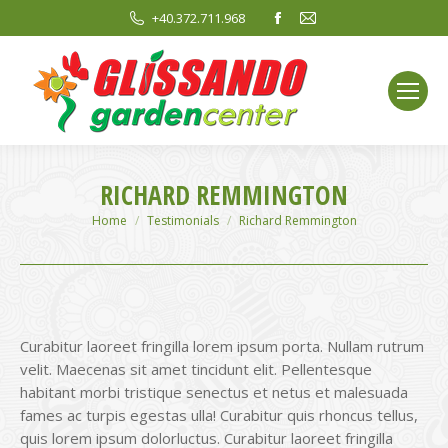
Facebook
Mail
+40.372.711.968
page
page
opens
opens
in
in
new
new
window
window
RICHARD REMMINGTON
You are here:
Home
Testimonials
Richard Remmington
Curabitur laoreet fringilla lorem ipsum porta. Nullam rutrum
velit. Maecenas sit amet tincidunt elit. Pellentesque
habitant morbi tristique senectus et netus et malesuada
fames ac turpis egestas ulla! Curabitur quis rhoncus tellus,
quis lorem ipsum dolorluctus. Curabitur laoreet fringilla