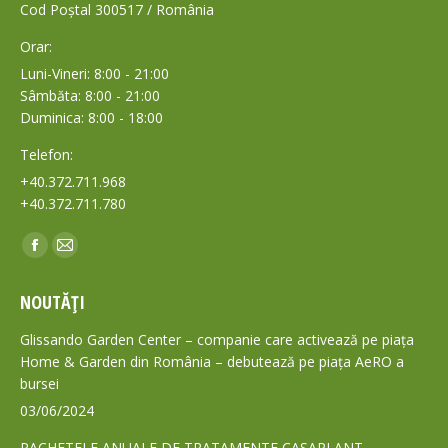
Cod Poștal 300517 / România
Orar:
Luni-Vineri: 8:00 - 21:00
Sâmbăta: 8:00 - 21:00
Duminica: 8:00 - 18:00
Telefon:
+40.372.711.968
+40.372.711.780
Find us on:
Facebook
Mail
page
page
NOUTĂȚI
opens
opens
in
in
Glissando Garden Center – companie care activează pe piața
new
new
Home & Garden din România – debutează pe piața AeRO a
bursei
window
window
03/06/2024
PACHETELE ANUALE DE TRATAMENTE CASAPLANT