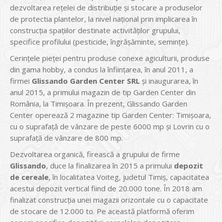
dezvoltarea rețelei de distribuție și stocare a produselor
de protectia plantelor, la nivel național prin implicarea în
construcția spațiilor destinate activităților grupului,
specifice profilului (pesticide, îngrășăminte, semințe).
Cerințele pieței pentru produse conexe agiculturii, produse
din gama hobby, a condus la înființarea, în anul 2011, a
firmei
Glissando Garden Center SRL
și inaugurarea, în
anul 2015, a primului magazin de tip Garden Center din
România, la Timișoara. În prezent, Glissando Garden
Center operează 2 magazine tip Garden Center: Timișoara,
cu o suprafață de vânzare de peste 6000 mp și Lovrin cu o
suprafață de vânzare de 800 mp.
Dezvoltarea organică, firească a grupului de firme
Glissando
, duce la finalizarea în 2015 a primului
depozit
de cereale
, în localitatea Voiteg, judetul Timiș, capacitatea
acestui depozit vertical fiind de 20.000 tone. În 2018 am
finalizat construcția unei magazii orizontale cu o capacitate
de stocare de 12.000 to. Pe această platformă oferim