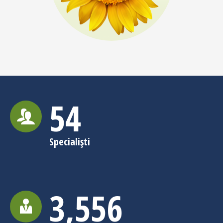
54
Specialiști
3,568