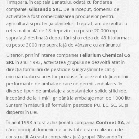
Timișoara, în capitala Banatului, odată cu fondarea
companiei
Glissando SRL.
De la inceput, domeniul de
activitate a fost comercializarea produselor pentru
agricultură și protecția plantelor. Treptat, am dezvoltat o
rețea națională de 18 depozite, cu peste 20.000 mp
suprafață destinată depozitării și o rețea de 43 fitofarmacii,
cu peste 3000 mp suprafață de vânzare cu amănuntul.
Ulterior, prin înființarea companiei
Tellurium Chemical Co
SRL
în anul 1993, activitatea grupului se dezvoltă atât în
direcția formulării de pesticide și îngrășăminte cât și
microambalarea acestor produse. În prezent deținem linii
performante de ambalare care ne permit ambalarea în
diverse tipuri de ambalaje a substanțelor solide și lichide,
începând de la 1 ml/1 gr până la ambalaje mari de 1000 litri.
Suntem în măsură să formulăm pesticide PU, EC, SC, SL și
dispersii în ulei.
În anul 1998 a fost achiziționată compania
Confmet SA
, al
cărei principal domeniu de activitate este realizarea de
construcții. Aceasta companie ajută grupul Glissando în