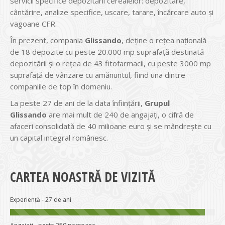
servicii specifice depozitării cerealelor: depozitare,
cântărire, analize specifice, uscare, tarare, încărcare auto și
vagoane CFR.
În prezent, compania
Glissando
, deține o rețea națională
de 18 depozite cu peste 20.000 mp suprafață destinată
depozitării și o rețea de 43 fitofarmacii, cu peste 3000 mp
suprafață de vânzare cu amănuntul, fiind una dintre
companiile de top în domeniu.
La peste 27 de ani de la data înființării,
Grupul
Glissando
are mai mult de 240 de angajați, o cifră de
afaceri consolidată de 40 milioane euro și se mândrește cu
un capital integral românesc.
CARTEA NOASTRĂ DE VIZITĂ
Experiență - 27 de ani