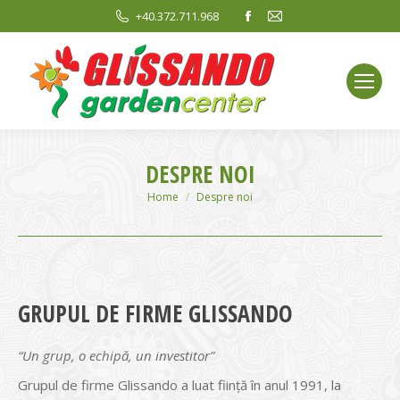
Facebook
Mail
+40.372.711.968
page
page
opens
opens
in
in
new
new
window
window
DESPRE NOI
You are here:
Home
Despre noi
GRUPUL DE FIRME GLISSANDO
“Un grup, o echipă, un investitor”
Grupul de firme Glissando a luat ființă în anul 1991, la