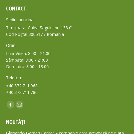
CONTACT
Sediul principal
Timișoara, Calea Șagului nr. 138 C
Cod Poștal 300517 / România
Orar:
Luni-Vineri: 8:00 - 21:00
Sâmbăta: 8:00 - 21:00
Duminica: 8:00 - 18:00
Telefon:
+40.372.711.968
+40.372.711.780
Find us on:
Facebook
Mail
page
page
NOUTĂȚI
opens
opens
in
in
Glissando Garden Center – companie care activează pe piața