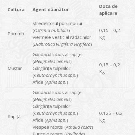
Doza de
Cultura
Agent dăunător
aplicare
Sfredelitorul porumbului
(
Ostrinia nubilalis
)
0,15 – 0,2
Porumb
Viermele vestic al rădăcinilor
Kg
(
Diabrotica virgifera virgifera
)
Gândacul lucios al rapiței
(
Melighetes aeneus
)
0,15 – 0,2
Muștar
Gărgărița tulpinilor
Kg
(
Ceuthorhynchus spp.
)
Afide (
Aphis spp.
)
Gândacul lucios al rapiței
(
Melighetes aeneus
)
Gărgărița tulpinilor
(
Ceuthorhynchus spp.
)
0,125 – 0,2
Rapiță
Afide (
Aphis spp.
)
Kg
Viespea rapiței (
Athalia rosae
)
Puricele rapiței (
Psylliodes