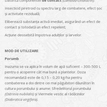
Datorită componentei
de contact
(Lambda-cihalotrin)
:
Insecticid piretroid cu spectru larg de combatere, efect șoc
și activitate reziduală;
Eliberează substanța activă imediat, asigurând un efect de
contact și totodată un efect repelent;
Acțiune deosebită împotriva adulților și larvelor.
MOD DE UTILIZARE
:
Porumb
Inazuma se va aplica în volum de apă suficient – 300-500 L
pentru o acoperire cât mai bună a plantelor. Doza
recomandată este de 0,15 – 0,20 kg/ha pentru
combaterea a doi dintre cei mai păgubitori dăunători în
cultura porumbului și anume: Sfredelitorul porumbului
(Ostrinia nubilalis)
și Viermele vestic al rădăcinilor
(Diabrotica virgifera)
.