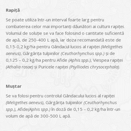
Rapiță
Se poate utiliza într-un interval foarte larg pentru
combaterea celor mai importanți dăunători ai culturii rapiței.
Volumul de soluție se va face folosind o cantitate suficientă
de apă, de 250-400 L apă, iar doza recomandată este de
0,15-0,2 kg/ha pentru Gândacul lucios al rapiței
(Meligethes
aeneus)
, Gărgărița tulpinilor
(Ceuthorhynchus spp.)
și de
0,125 – 0,2 kg/ha pentru Afide
(Aphis spp.)
, Viespea rapiței
(Athalia rosae)
și Puricele rapiței
(Psylliodes chrysocephala)
.
Muștar
Se va folosi pentru controlul Gândacului lucios al rapiței
(Meligethes aeneus)
, Gărgărița tulpinilor
(Ceuthorhynchus
spp.)
, Afide
(Aphis spp.)
în doză de 0,15 – 0,2 kg/ha într-un
volum de apă de 300-500 L apă.