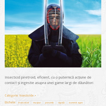
Insecticid piretroid, eficient, cu o puternică acţiune de
contact şi ingestie asupra unei game largi de dăunători
Categorie:
Insecticide
Etichete:
insecticid
muştar
porumb
rapiță
summit agro