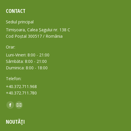
CONTACT
Sediul principal
Timișoara, Calea Șagului nr. 138 C
Cod Poștal 300517 / România
Orar:
Luni-Vineri: 8:00 - 21:00
Sâmbăta: 8:00 - 21:00
Duminica: 8:00 - 18:00
Telefon:
+40.372.711.968
+40.372.711.780
Find us on:
Facebook
Mail
page
page
NOUTĂȚI
opens
opens